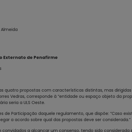
a Almeida
do Externato de Penafirme
s
s quatro propostas com características distintas, mas dirigida
rres Vedras, corresponde à “entidade ou espaço objeto da pro
ria seria a ULS Oeste.
ssões de Participação daquele regulamento, que dispõe: “Caso exi
gar a acordo sobre qual das propostas deve ser considerada.”
m convidados a alcançar um consenso, tendo sido considerada 