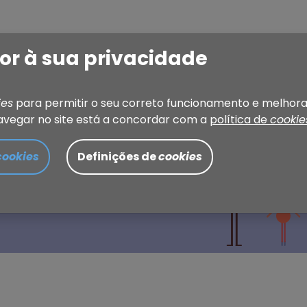
or à sua privacidade
Jovem
Edições anteriores
Como participar
Ag
ies
para permitir o seu correto funcionamento e melhora
avegar no site está a concordar com a
política de
cookie
SCOLHA
cookies
Definições de
cookies
ivo de Torres Vedras