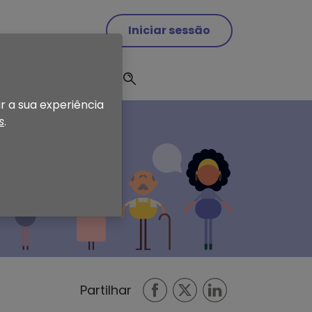
Iniciar sessão
enda
Notícias
r a sua experiência
s
.
Partilhar