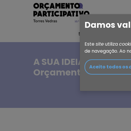
Damos val
Sobre o OP
Ideia 
Este
site
utiliza
cook
de navegação. Ao n
A SUA IDEIA, A SUA E
Aceito todos os
Orçamento Participat