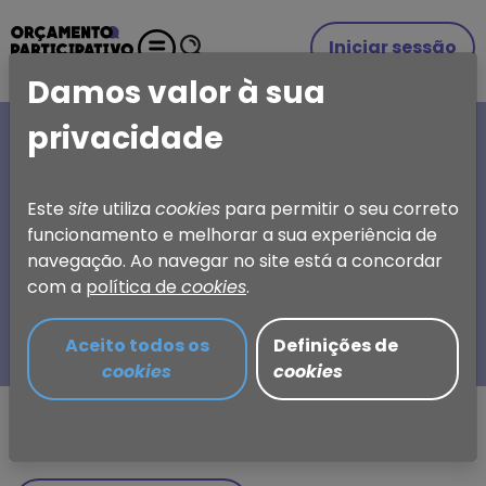
Iniciar sessão
Damos valor à sua
privacidade
A SUA IDEIA, A SUA
ESCOLHA
Este
site
utiliza
cookies
para permitir o seu correto
funcionamento e melhorar a sua experiência de
Orçamento Participativo
navegação. Ao navegar no site está a concordar
de Torres Vedras
com a
política de
cookies
.
Aceito todos os
Definições de
cookies
cookies
Partilhar