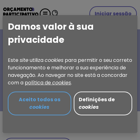
Iniciar sessão
Damos valor à sua
privacidade
A SUA IDEIA, A SUA
ESCOLHA
Este
site
utiliza
cookies
para permitir o seu correto
funcionamento e melhorar a sua experiência de
Orçamento Participativo
navegação. Ao navegar no site está a concordar
de Torres Vedras
com a
política de
cookies
.
Aceito todos os
Definições de
cookies
cookies
Partilhar