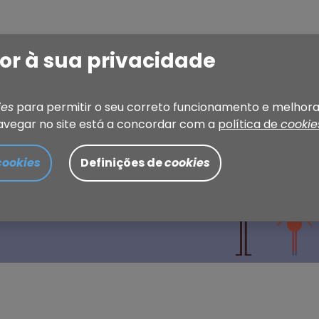
or à sua privacidade
Jovem
Edições anteriores
Como participar
Ag
ies
para permitir o seu correto funcionamento e melhora
avegar no site está a concordar com a
política de
cookie
SCOLHA
cookies
Definições de
cookies
ivo de Torres Vedras