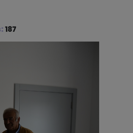
s:
187