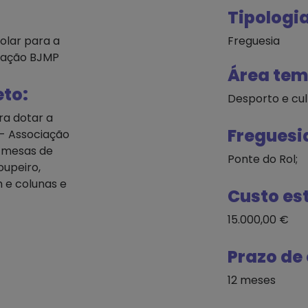
Tipologia
olar para a
Freguesia
ciação BJMP
Área tem
eto:
Desporto e cul
ra dotar a
Freguesi
 - Associação
, mesas de
Ponte do Rol;
oupeiro,
 e colunas e
Custo es
15.000,00 €
Prazo de
12 meses