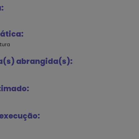
:
ática:
tura
a(s) abrangida(s):
timado:
 execução: