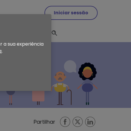
Iniciar sessão
enda
Notícias
r a sua experiência
s
.
Partilhar