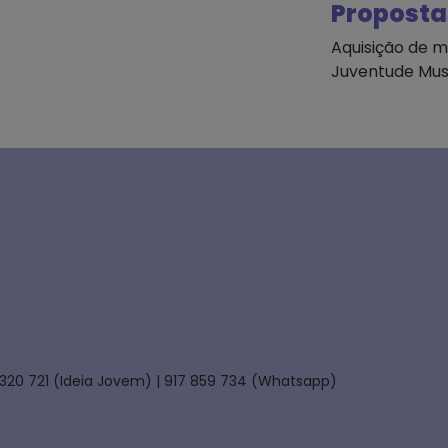
Proposta
Aquisição de m
Juventude Mus
 320 721 (Ideia Jovem) | 917 859 734 (Whatsapp)