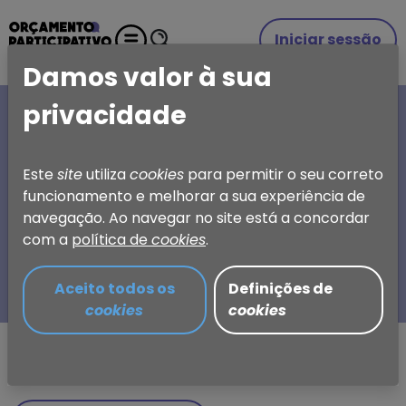
Iniciar sessão
Damos valor à sua
privacidade
A SUA IDEIA, A SUA
ESCOLHA
Este
site
utiliza
cookies
para permitir o seu correto
funcionamento e melhorar a sua experiência de
Orçamento Participativo
navegação. Ao navegar no site está a concordar
de Torres Vedras
com a
política de
cookies
.
Aceito todos os
Definições de
cookies
cookies
Partilhar