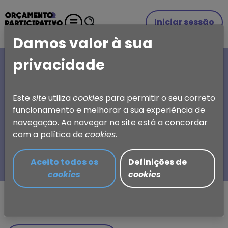
Iniciar sessão
Damos valor à sua
privacidade
A SUA IDEIA, A SUA
ESCOLHA
Este
site
utiliza
cookies
para permitir o seu correto
funcionamento e melhorar a sua experiência de
Orçamento Participativo
navegação. Ao navegar no site está a concordar
de Torres Vedras
com a
política de
cookies
.
Aceito todos os
Definições de
cookies
cookies
Partilhar