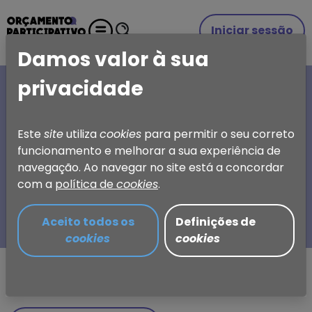
Iniciar sessão
Damos valor à sua
privacidade
A SUA IDEIA, A SUA
ESCOLHA
Este
site
utiliza
cookies
para permitir o seu correto
funcionamento e melhorar a sua experiência de
Orçamento Participativo
navegação. Ao navegar no site está a concordar
de Torres Vedras
com a
política de
cookies
.
Aceito todos os
Definições de
cookies
cookies
Partilhar