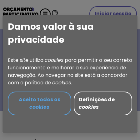
Iniciar sessão
Damos valor à sua
privacidade
A SUA IDEIA, A SUA
ESCOLHA
Este
site
utiliza
cookies
para permitir o seu correto
funcionamento e melhorar a sua experiência de
Orçamento Participativo
navegação. Ao navegar no site está a concordar
de Torres Vedras
com a
política de
cookies
.
Aceito todos os
Definições de
cookies
cookies
Partilhar