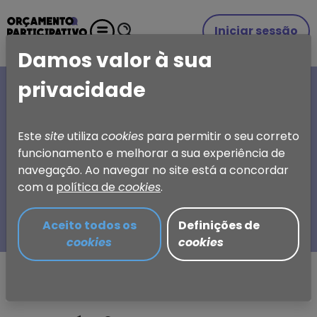
Iniciar sessão
Damos valor à sua
privacidade
A SUA IDEIA, A SUA
ESCOLHA
Este
site
utiliza
cookies
para permitir o seu correto
funcionamento e melhorar a sua experiência de
Orçamento Participativo
navegação. Ao navegar no site está a concordar
de Torres Vedras
com a
política de
cookies
.
Aceito todos os
Definições de
cookies
cookies
Partilhar