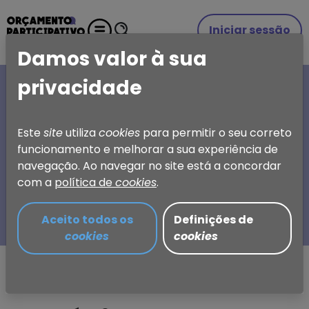
Iniciar sessão
Damos valor à sua
privacidade
A SUA IDEIA, A SUA
ESCOLHA
Este
site
utiliza
cookies
para permitir o seu correto
funcionamento e melhorar a sua experiência de
Orçamento Participativo
navegação. Ao navegar no site está a concordar
de Torres Vedras
com a
política de
cookies
.
Aceito todos os
Definições de
cookies
cookies
Partilhar