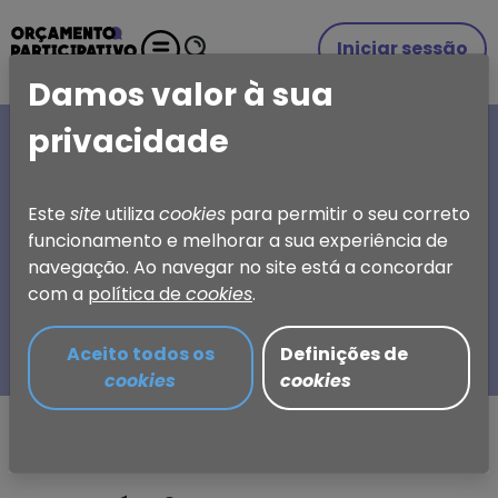
Iniciar sessão
Damos valor à sua
privacidade
A SUA IDEIA, A SUA
ESCOLHA
Este
site
utiliza
cookies
para permitir o seu correto
funcionamento e melhorar a sua experiência de
Orçamento Participativo
navegação. Ao navegar no site está a concordar
de Torres Vedras
com a
política de
cookies
.
Aceito todos os
Definições de
cookies
cookies
Partilhar