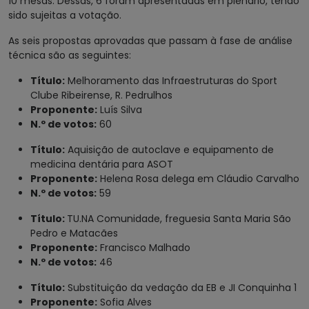
10 mesas. Dessas, 6 foram apresentadas em plenário, tendo
sido sujeitas a votação.
As seis propostas aprovadas que passam à fase de análise
técnica são as seguintes:
Título:
Melhoramento das Infraestruturas do Sport
Clube Ribeirense, R. Pedrulhos
Proponente:
Luís Silva
N.º de votos:
60
Título:
Aquisição de autoclave e equipamento de
medicina dentária para ASOT
Proponente:
Helena Rosa delega em Cláudio Carvalho
N.º de votos:
59
Título:
TU.NA Comunidade, freguesia Santa Maria São
Pedro e Matacães
Proponente:
Francisco Malhado
N.º de votos:
46
Título:
Substituição da vedação da EB e JI Conquinha 1
Proponente:
Sofia Alves