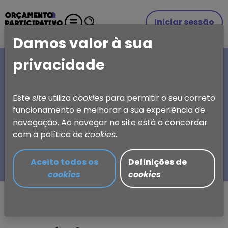
Iniciar sessão
Damos valor à sua
privacidade
A SUA IDEIA, A SUA
ESCOLHA
Este
site
utiliza
cookies
para permitir o seu correto
funcionamento e melhorar a sua experiência de
Orçamento Participativo
navegação. Ao navegar no site está a concordar
de Torres Vedras
com a
política de
cookies
.
Aceito todos os
Definições de
cookies
cookies
Partilhar