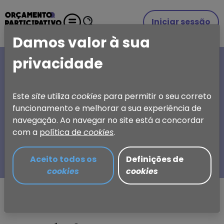
Iniciar sessão
Damos valor à sua
privacidade
A SUA IDEIA, A SUA
ESCOLHA
Este
site
utiliza
cookies
para permitir o seu correto
funcionamento e melhorar a sua experiência de
Orçamento Participativo
navegação. Ao navegar no site está a concordar
de Torres Vedras
com a
política de
cookies
.
Aceito todos os
Definições de
cookies
cookies
Partilhar