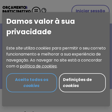
Iniciar sessão
Damos valor à sua
privacidade
A SUA IDEIA, A SUA
ESCOLHA
Este
site
utiliza
cookies
para permitir o seu correto
funcionamento e melhorar a sua experiência de
Orçamento Participativo
navegação. Ao navegar no site está a concordar
de Torres Vedras
com a
política de
cookies
.
Aceito todos os
Definições de
cookies
cookies
Partilhar